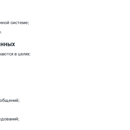
нной системе;
.
анных
аются в целях:
ообщений;
едований;