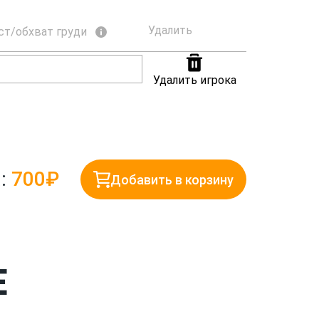
Удалить
ст/обхват груди
Удалить игрока
:
700₽
Добавить в корзину
Е