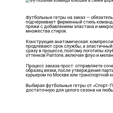
Футбольные гетры на заказ — обязател
подчёркивает фирменный стиль команды
пряжи с добавлением эластана и микроф
множества стирок.
Конструкция анатомическая: компрессио
продлевают срок службы, а эластичный
сразу в процессе, поэтому логотипы клу
оттенков Pantone, включая флуо и мела
Процесс заказа прост: отправляете соч
образец вязки, после утверждения парти
курьером по Москве или транспортной к
Выбирая футбольные гетры от «Спорт-Пр
достаточную для целого сезона на люб
Ткани
Наши работы