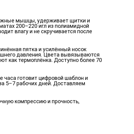
ножные мышцы, удерживает щитки и
матах 200–220 игл из полиамидной
дит влагу и не скручивается после
инённая пятка и усилённый носок
ишнего давления. Цвета вывязываются
яют как термоплёнка. Доступно более 70
ие часа готовит цифровой шаблон и
 за 5–7 рабочих дней. Доставляем
очную компрессию и прочность,
нтакты
О Спорт-Принт