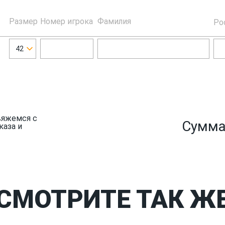
Размер
Номер игрока
Фамилия
Ро
42
вяжемся с
Сумма
каза и
СМОТРИТЕ ТАК Ж