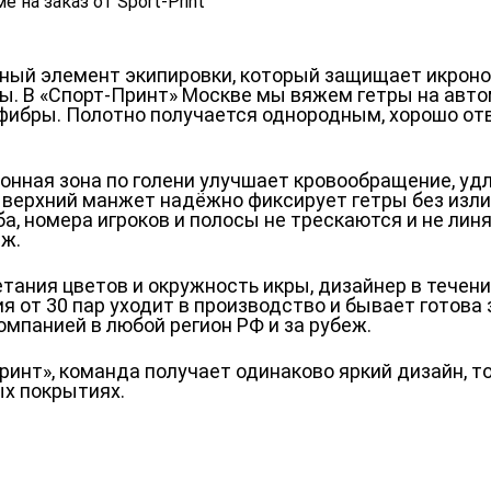
ьный элемент экипировки, который защищает икро
. В «Спорт-Принт» Москве мы вяжем гетры на авто
ибры. Полотно получается однородным, хорошо отво
нная зона по голени улучшает кровообращение, удл
 верхний манжет надёжно фиксирует гетры без изл
ба, номера игроков и полосы не трескаются и не лин
нж.
етания цветов и окружность икры, дизайнер в течен
я от 30 пар уходит в производство и бывает готова
омпанией в любой регион РФ и за рубеж.
инт», команда получает одинаково яркий дизайн, т
ых покрытиях.
Таблица размеров
Ко