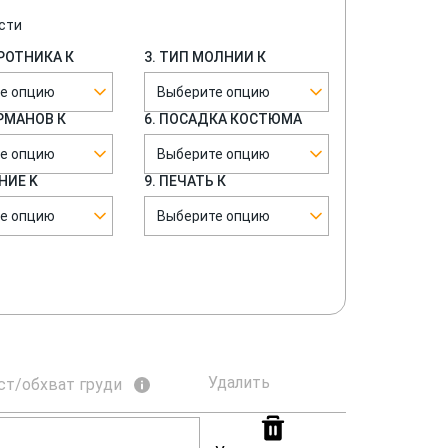
сти
ОРОТНИКА К
3. ТИП МОЛНИИ К
е опцию
Выберите опцию
АРМАНОВ К
6. ПОСАДКА КОСТЮМА
е опцию
Выберите опцию
НИЕ K
9. ПЕЧАТЬ К
е опцию
Выберите опцию
Удалить
ст/обхват груди