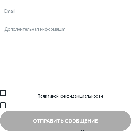
Загрузить файл (до 6 МБ)
Я соглашаюсь с обработкой персональных данных в
соответствии с
Политикой конфиденциальности
и получением
SMS для авторизации/сервисных уведомлений.
Я соглашаюсь на получение рассылки, информации об акциях и
специальных предложениях.
ОТПРАВИТЬ СООБЩЕНИЕ