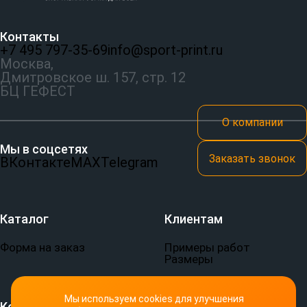
Контакты
+7 495 797‑35-69
info@sport-print.ru
Москва,
Дмитровское ш. 157, стр. 12
БЦ ГЕФЕСТ
О компании
Мы в соцсетях
Заказать звонок
ВКонтакте
MAX
Telegram
Каталог
Клиентам
Форма на заказ
Примеры работ
Размеры
Мы используем cookies для улучшения
Компания
Документы