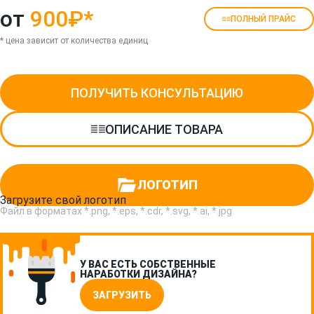
от
900₽
*
ПОЛНЫЙ ПРАЙС
* цена зависит от количества единиц
ПОЛУЧИТЬ КОНСУЛЬТАЦИЮ
ОПИСАНИЕ ТОВАРА
ЛОГОТИП
Загрузите свой логотип
Файл в форматах *.png, *.eps, *.cdr, *.svg, *.ai, *.jpg
У ВАС ЕСТЬ СОБСТВЕННЫЕ
НАРАБОТКИ ДИЗАЙНА?
ЗАГРУЗИТЬ