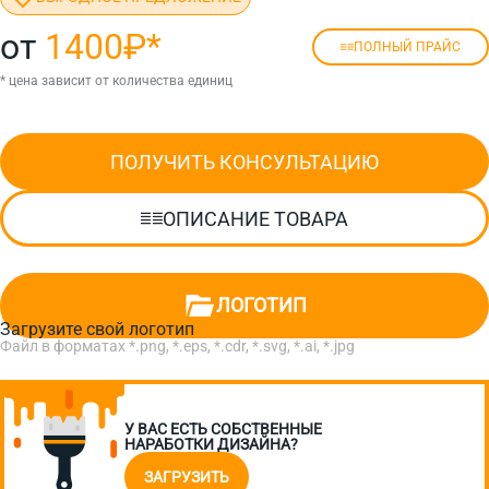
от
1400₽
*
ПОЛНЫЙ ПРАЙС
* цена зависит от количества единиц
ПОЛУЧИТЬ КОНСУЛЬТАЦИЮ
ОПИСАНИЕ ТОВАРА
ЛОГОТИП
Загрузите свой логотип
Файл в форматах *.png, *.eps, *.cdr, *.svg, *.ai, *.jpg
У ВАС ЕСТЬ СОБСТВЕННЫЕ
НАРАБОТКИ ДИЗАЙНА?
ЗАГРУЗИТЬ