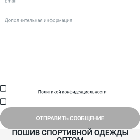
Загрузить файл (до 6 МБ)
Я соглашаюсь с обработкой персональных данных в
соответствии с
Политикой конфиденциальности
и получением
SMS для авторизации/сервисных уведомлений.
Я соглашаюсь на получение рассылки, информации об акциях и
специальных предложениях.
ОТПРАВИТЬ СООБЩЕНИЕ
ПОШИВ СПОРТИВНОЙ ОДЕЖДЫ