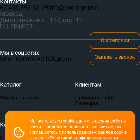
Контакты
+7 495 797‑35-69
info@sport-print.ru
Москва,
Дмитровское ш. 157, стр. 12
БЦ ГЕФЕСТ
О компании
Мы в соцсетях
Заказать звонок
ВКонтакте
MAX
Telegram
Каталог
Клиентам
Форма на заказ
Примеры работ
Размеры
Мы используем cookies для улучшения работы
Компания
Документы
сайта. Продолжая пользоваться сайтом, вы
соглашаетесь с использованием файлов cookie,
О компании
Пользовательское
а также с
Политикой конфиденциальности