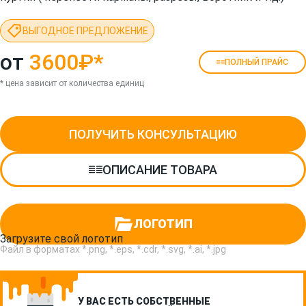
ВЫГОДНОЕ ПРЕДЛОЖЕНИЕ
от
3600₽
*
ПОЛНЫЙ ПРАЙС
* цена зависит от количества единиц
ПОЛУЧИТЬ КОНСУЛЬТАЦИЮ
ОПИСАНИЕ ТОВАРА
ЛОГОТИП
Загрузите свой логотип
Файл в форматах *.png, *.eps, *.cdr, *.svg, *.ai, *.jpg
У ВАС ЕСТЬ СОБСТВЕННЫЕ