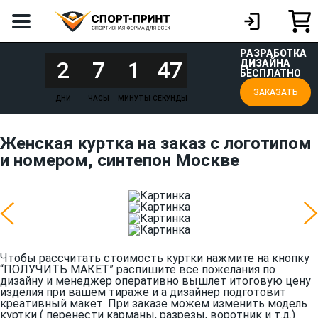
РАЗРАБОТКА
2
7
1
47
ДИЗАЙНА
БЕСПЛАТНО
ЗАКАЗАТЬ
ДНИ
ЧАСЫ
МИНУТЫ
СЕКУНДЫ
Женская куртка на заказ с логотипом
и номером, синтепон Москве
Чтобы рассчитать стоимость куртки нажмите на кнопку
“ПОЛУЧИТЬ МАКЕТ” распишите все пожелания по
дизайну и менеджер оперативно вышлет итоговую цену
изделия при вашем тираже и а дизайнер подготовит
креативный макет. При заказе можем изменить модель
куртки ( перенести карманы, разрезы, воротник и т.д.)