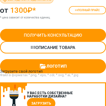
от
1300₽
*
ПОЛНЫЙ ПРАЙС
* цена зависит от количества единиц
ПОЛУЧИТЬ КОНСУЛЬТАЦИЮ
ОПИСАНИЕ ТОВАРА
ЛОГОТИП
Загрузите свой логотип
Файл в форматах *.png, *.eps, *.cdr, *.svg, *.ai, *.jpg
У ВАС ЕСТЬ СОБСТВЕННЫЕ
НАРАБОТКИ ДИЗАЙНА?
ЗАГРУЗИТЬ