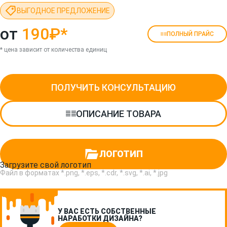
ВЫГОДНОЕ ПРЕДЛОЖЕНИЕ
от
190₽
*
ПОЛНЫЙ ПРАЙС
* цена зависит от количества единиц
ПОЛУЧИТЬ КОНСУЛЬТАЦИЮ
ОПИСАНИЕ ТОВАРА
ЛОГОТИП
Загрузите свой логотип
Файл в форматах *.png, *.eps, *.cdr, *.svg, *.ai, *.jpg
У ВАС ЕСТЬ СОБСТВЕННЫЕ
НАРАБОТКИ ДИЗАЙНА?