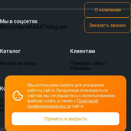
О компании
Мы в соцсетях
Заказать звонок
ВКонтакте
MAX
Telegram
Каталог
Клиентам
Форма на заказ
Примеры работ
Размеры
Мы используем cookies для улучшения
Компания
Документы
работы сайта. Продолжая пользоваться
сайтом, вы соглашаетесь с использованием
О компании
Пользовательское
файлов cookie, а также с
Политикой
Новости
соглашение
конфиденциальности
сайта.
Контакты
Политика
конфиденциальности
Принять и закрыть
ИП Семериков П. В.
© 2026 СПОРТ-ПРИНТ. Все права