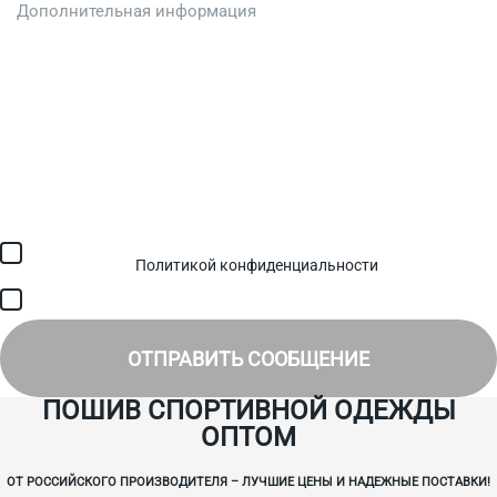
Загрузить файл (до 6 МБ)
Я соглашаюсь с обработкой персональных данных в
соответствии с
Политикой конфиденциальности
и получением
SMS для авторизации/сервисных уведомлений.
Я соглашаюсь на получение рассылки, информации об акциях и
специальных предложениях.
ОТПРАВИТЬ СООБЩЕНИЕ
ПОШИВ СПОРТИВНОЙ ОДЕЖДЫ
ОПТОМ
ОТ РОССИЙСКОГО ПРОИЗВОДИТЕЛЯ – ЛУЧШИЕ ЦЕНЫ И НАДЕЖНЫЕ ПОСТАВКИ!