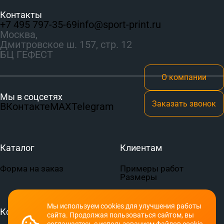
Контакты
+7 495 797‑35-69
info@sport-print.ru
Москва,
Дмитровское ш. 157, стр. 12
БЦ ГЕФЕСТ
О компании
Мы в соцсетях
Заказать звонок
ВКонтакте
MAX
Telegram
Каталог
Клиентам
Форма на заказ
Примеры работ
Размеры
Мы используем cookies для улучшения работы
Компания
Документы
сайта. Продолжая пользоваться сайтом, вы