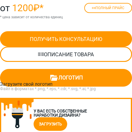
от
1200₽
*
ПОЛНЫЙ ПРАЙС
* цена зависит от количества единиц
ПОЛУЧИТЬ КОНСУЛЬТАЦИЮ
ОПИСАНИЕ ТОВАРА
ЛОГОТИП
Загрузите свой логотип
Файл в форматах *.png, *.eps, *.cdr, *.svg, *.ai, *.jpg
У ВАС ЕСТЬ СОБСТВЕННЫЕ
НАРАБОТКИ ДИЗАЙНА?
ЗАГРУЗИТЬ