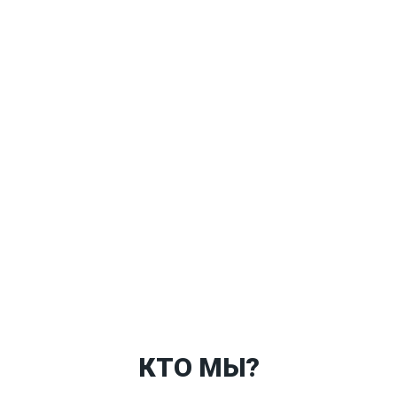
Ткани
Наши работы
Таблица размеров
Контакты
О Спорт-Принт
КТО МЫ?