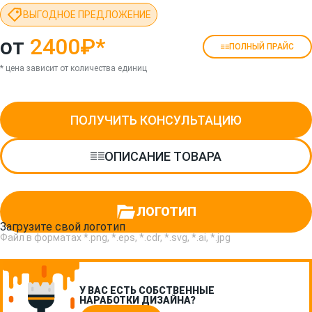
ВЫГОДНОЕ ПРЕДЛОЖЕНИЕ
от
2400₽
*
ПОЛНЫЙ ПРАЙС
* цена зависит от количества единиц
ПОЛУЧИТЬ КОНСУЛЬТАЦИЮ
ОПИСАНИЕ ТОВАРА
ЛОГОТИП
Загрузите свой логотип
Файл в форматах *.png, *.eps, *.cdr, *.svg, *.ai, *.jpg
У ВАС ЕСТЬ СОБСТВЕННЫЕ
НАРАБОТКИ ДИЗАЙНА?