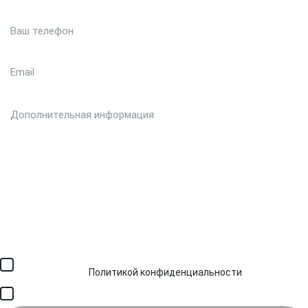
Загрузить файл (до 6 МБ)
Я соглашаюсь с обработкой персональных данных в
соответствии с
Политикой конфиденциальности
и получением
SMS для авторизации/сервисных уведомлений.
Я соглашаюсь на получение рассылки, информации об акциях и
специальных предложениях.