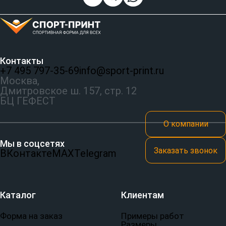
Контакты
+7 495 797‑35-69
info@sport-print.ru
Москва,
Дмитровское ш. 157, стр. 12
БЦ ГЕФЕСТ
О компании
Мы в соцсетях
Заказать звонок
ВКонтакте
MAX
Telegram
Каталог
Клиентам
Форма на заказ
Примеры работ
Размеры