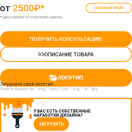
от
2500₽
*
ПОЛНЫЙ ПРАЙС
* цена зависит от количества единиц
ПОЛУЧИТЬ КОНСУЛЬТАЦИЮ
ОПИСАНИЕ ТОВАРА
ЛОГОТИП
Загрузите свой логотип
Файл в форматах *.png, *.eps, *.cdr, *.svg, *.ai, *.jpg
У ВАС ЕСТЬ СОБСТВЕННЫЕ
НАРАБОТКИ ДИЗАЙНА?
ЗАГРУЗИТЬ