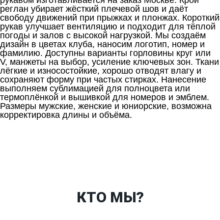
рукавом изготавливается на заказ Москве. Крой
реглан убирает жёсткий плечевой шов и даёт
свободу движений при прыжках и плонжах. Короткий
рукав улучшает вентиляцию и подходит для тёплой
погоды и залов с высокой нагрузкой. Мы создаём
дизайн в цветах клуба, наносим логотип, номер и
фамилию. Доступны варианты горловины круг или
V, манжеты на выбор, усиление ключевых зон. Ткани
лёгкие и износостойкие, хорошо отводят влагу и
сохраняют форму при частых стирках. Нанесение
выполняем сублимацией для полноцвета или
термоплёнкой и вышивкой для номеров и эмблем.
Размеры мужские, женские и юниорские, возможна
корректировка длины и объёма.
Ткани
Наши работы
Таблица размеров
Контакты
О Спорт-Принт
КТО МЫ?