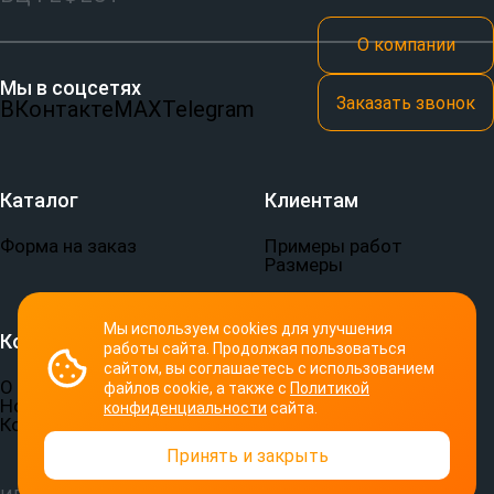
О компании
Мы в соцсетях
Заказать звонок
ВКонтакте
MAX
Telegram
Каталог
Клиентам
Форма на заказ
Примеры работ
Размеры
Мы используем cookies для улучшения
Компания
Документы
работы сайта. Продолжая пользоваться
сайтом, вы соглашаетесь с использованием
О компании
Пользовательское
файлов cookie, а также с
Политикой
Новости
соглашение
конфиденциальности
сайта.
Контакты
Политика
конфиденциальности
Принять и закрыть