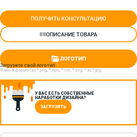
ПОЛУЧИТЬ КОНСУЛЬТАЦИЮ
ОПИСАНИЕ ТОВАРА
ЛОГОТИП
Загрузите свой логотип
Файл в форматах *.png, *.eps, *.cdr, *.svg, *.ai, *.jpg
У ВАС ЕСТЬ СОБСТВЕННЫЕ
НАРАБОТКИ ДИЗАЙНА?
ЗАГРУЗИТЬ