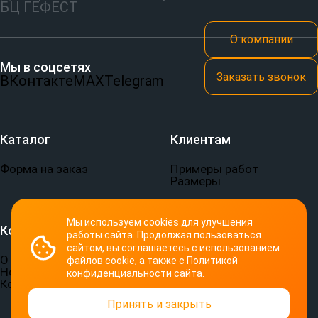
БЦ ГЕФЕСТ
О компании
Мы в соцсетях
Заказать звонок
ВКонтакте
MAX
Telegram
Каталог
Клиентам
Форма на заказ
Примеры работ
Размеры
Мы используем cookies для улучшения
Компания
Документы
работы сайта. Продолжая пользоваться
сайтом, вы соглашаетесь с использованием
О компании
Пользовательское
файлов cookie, а также с
Политикой
Новости
соглашение
конфиденциальности
сайта.
Контакты
Политика
конфиденциальности
Принять и закрыть