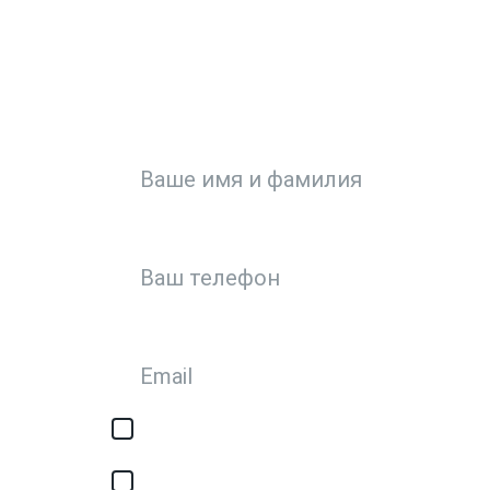
ЗА
Или кратко опи
Я соглашаюсь с обработкой персонал
авторизации/сервисных уведомлений
Я соглашаюсь на получение рассылки