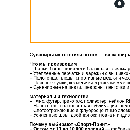
8
Сувениры из текстиля оптом — ваша фирм
Что мы производим
– Шапки, бафы, повязки и балаклавы с жакк
– Утеплённые перчатки и варежки с вышивко
– Полотенца, пледы, спортивные мешки и че
– Поясные сумки, косметички и рюкзаки-«мешк
– Сувенирные нашивки, шевроны, ленточки и
Материалы и технологии
– Флис, футер, трикотаж, полиэстер, нейлон R
– Нанесение: полноцветная сублимация, шел
– Светоотражающие и флуоресцентные элеме
– Усиленные швы, двойная окантовка и инди
Почему выбирают «Спорт-Принт»
–
Оптом от 10 до 10 000 изделий
— фабрика