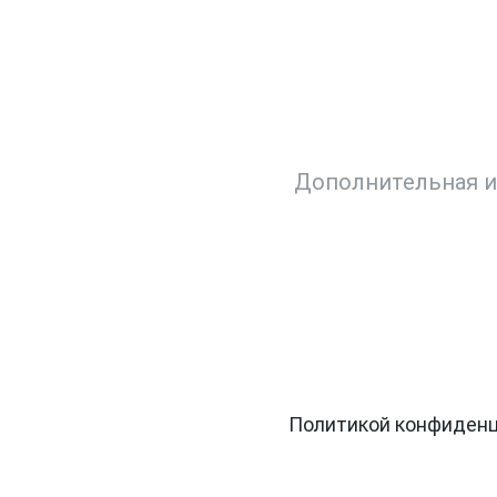
ДАЙТЕ ВАШ ВОПР
шите ситуацию. Мы очень быстро свя
Заг
ьных данных в соответствии с
Политикой конфиден
.
, информации об акциях и специальных предложения