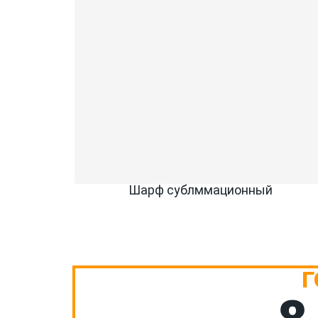
Шарф сублммационный
Г