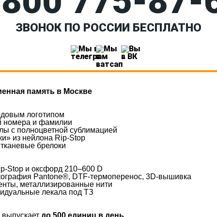
 800 775‑87-
ЗВОНОК ПО РОССИИ БЕСПЛАТНО
енная память в Москве
ардовым логотипом
й номера и фамилии
хлы с полноцветной сублимацией
и» из нейлона Rip-Stop
 тканевые брелоки
ip-Stop и оксфорд 210–600 D
кография Pantone®, DTF-термоперенос, 3D-вышивка
нты, металлизированные нити
видуальные лекала под ТЗ
 выпускает
до 500 единиц в день