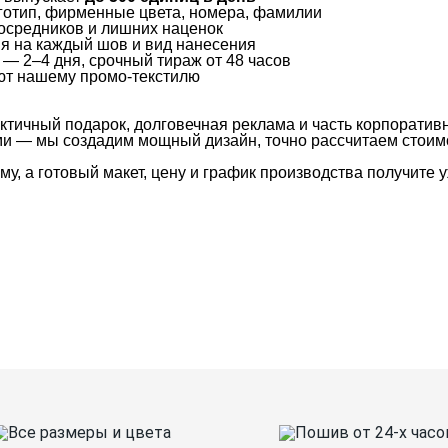
логотип, фирменные цвета, номера, фамилии
посредников и лишних наценок
ия на каждый шов и вид нанесения
 — 2–4 дня, срочный тираж от 48 часов
яют нашему промо-текстилю
ктичный подарок, долговечная реклама и часть корпоратив
и — мы создадим мощный дизайн, точно рассчитаем стоимос
у, а готовый макет, цену и график производства получите у
Таблица размеров
Ко