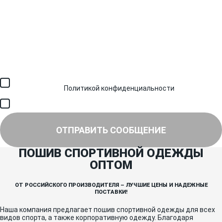
Загрузить файл (до 6 МБ)
Я соглашаюсь с обработкой персональных данных в
соответствии с
Политикой конфиденциальности
и получением
SMS для авторизации/сервисных уведомлений.
Я соглашаюсь на получение рассылки, информации об акциях и
специальных предложениях.
ОТПРАВИТЬ СООБЩЕНИЕ
ПОШИВ СПОРТИВНОЙ ОДЕЖДЫ
ОПТОМ
ОТ РОССИЙСКОГО ПРОИЗВОДИТЕЛЯ – ЛУЧШИЕ ЦЕНЫ И НАДЕЖНЫЕ
ПОСТАВКИ!
Наша компания предлагает пошив спортивной одежды для всех
видов спорта, а также корпоративную одежду. Благодаря