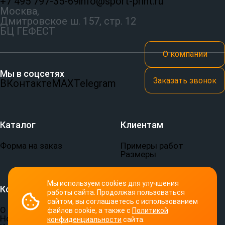
+7 495 797‑35-69
info@sport-print.ru
Москва,
Дмитровское ш. 157, стр. 12
БЦ ГЕФЕСТ
О компании
Мы в соцсетях
Заказать звонок
ВКонтакте
MAX
Telegram
Каталог
Клиентам
Форма на заказ
Примеры работ
Размеры
Мы используем cookies для улучшения
Компания
Документы
работы сайта. Продолжая пользоваться
сайтом, вы соглашаетесь с использованием
О компании
Пользовательское
файлов cookie, а также с
Политикой
Новости
соглашение
конфиденциальности
сайта.