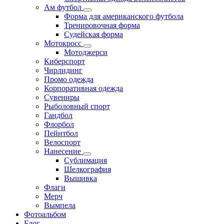
Ам футбол
Форма для американского футбола
Тренировочная форма
Судейская форма
Мотокросс
Мотоджерси
Киберспорт
Чирлидинг
Промо одежда
Корпоративная одежда
Сувениры
Рыболовный спорт
Гандбол
Флорбол
Пейнтбол
Велоспорт
Нанесение
Сублимация
Шелкография
Вышивка
Флаги
Мерч
Вымпела
Фотоальбом
Блог