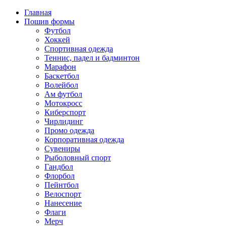
Главная
Пошив формы
Футбол
Хоккей
Спортивная одежда
Теннис, падел и бадминтон
Марафон
Баскетбол
Волейбол
Ам футбол
Мотокросс
Киберспорт
Чирлидинг
Промо одежда
Корпоративная одежда
Сувениры
Рыболовный спорт
Гандбол
Флорбол
Пейнтбол
Велоспорт
Нанесение
Флаги
Мерч