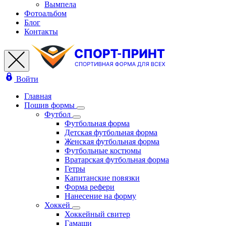
Вымпела
Фотоальбом
Блог
Контакты
Войти
Главная
Пошив формы
Футбол
Футбольная форма
Детская футбольная форма
Женская футбольная форма
Футбольные костюмы
Вратарская футбольная форма
Гетры
Капитанские повязки
Форма рефери
Нанесение на форму
Хоккей
Хоккейный свитер
Гамаши