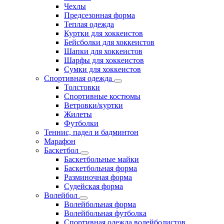
Чехлы
Предсезонная форма
Теплая одежда
Куртки для хоккеистов
Бейсболки для хоккеистов
Шапки для хоккеистов
Шарфы для хоккеистов
Сумки для хоккеистов
Спортивная одежда
Толстовки
Спортивные костюмы
Ветровки/куртки
Жилеты
Футболки
Теннис, падел и бадминтон
Марафон
Баскетбол
Баскетбольные майки
Баскетбольная форма
Разминочная форма
Судейская форма
Волейбол
Волейбольная форма
Волейбольная футболка
Спортивная одежда волейболистов