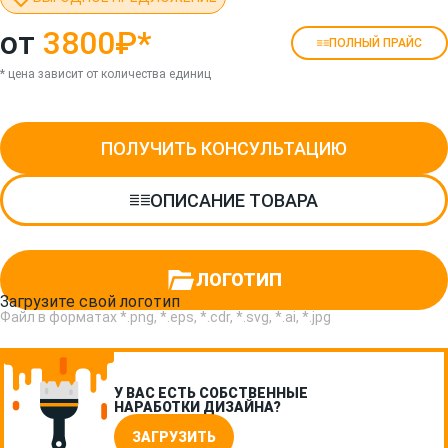
от
3800₽
*
ПОЛНЫЙ ПРАЙС
* цена зависит от количества единиц
ПОЛУЧИТЬ КОНСУЛЬТАЦИЮ
ОПИСАНИЕ ТОВАРА
ЛОГОТИП
Загрузите свой логотип
Файл в форматах *.png, *.eps, *.cdr, *.svg, *.ai, *.jpg
У ВАС ЕСТЬ СОБСТВЕННЫЕ
НАРАБОТКИ ДИЗАЙНА?
ЗАГРУЗИТЬ