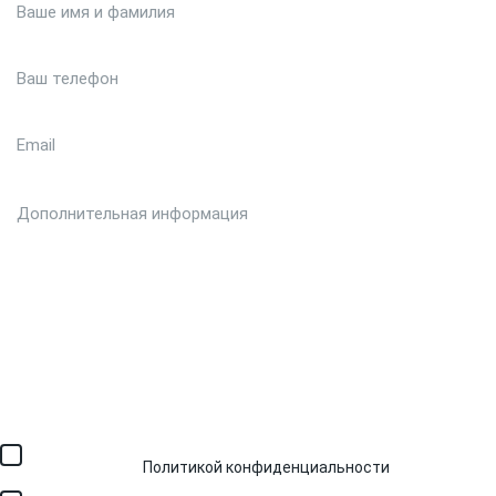
Загрузить файл (до 6 МБ)
Я соглашаюсь с обработкой персональных данных в
соответствии с
Политикой конфиденциальности
и получением
SMS для авторизации/сервисных уведомлений.