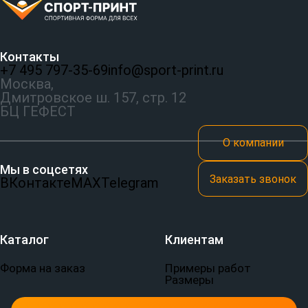
Контакты
+7 495 797‑35-69
info@sport-print.ru
Москва,
Дмитровское ш. 157, стр. 12
БЦ ГЕФЕСТ
О компании
Мы в соцсетях
Заказать звонок
ВКонтакте
MAX
Telegram
Каталог
Клиентам
Форма на заказ
Примеры работ
Размеры