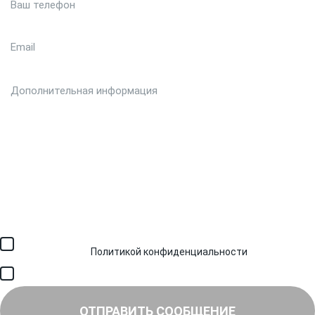
Загрузить файл (до 6 МБ)
Я соглашаюсь с обработкой персональных данных в
соответствии с
Политикой конфиденциальности
и получением
SMS для авторизации/сервисных уведомлений.
Я соглашаюсь на получение рассылки, информации об акциях и
специальных предложениях.
ОТПРАВИТЬ СООБЩЕНИЕ