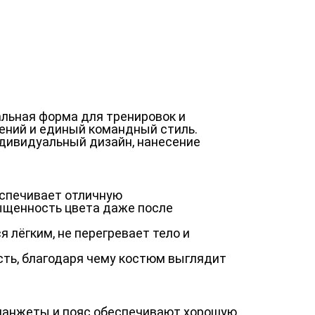
альная форма для тренировок и
ений и единый командный стиль.
ндивидуальный дизайн, нанесение
еспечивает отличную
сыщенность цвета даже после
 лёгким, не перегревает тело и
сть, благодаря чему костюм выглядит
 манжеты и пояс обеспечивают хорошую