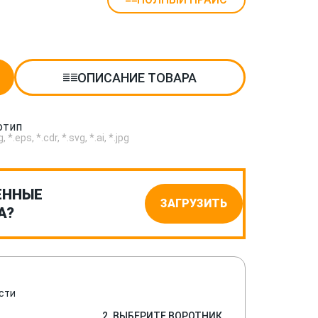
ОПИСАНИЕ ТОВАРА
отип
.eps, *.cdr, *.svg, *.ai, *.jpg
ЕННЫЕ
ЗАГРУЗИТЬ
А?
сти
2. ВЫБЕРИТЕ ВОРОТНИК