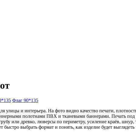
бот
0*135
Флаг 90*135
я улицы и интерьера. На фото видно качество печати, плотност
баннерными полотнами ПВХ и тканевыми баннерами. Печать под з
трубу или древко, люверсы по периметру, усиление краёв, шнур,
ет быстро выбрать формат и понять, как изделие будет выглядет