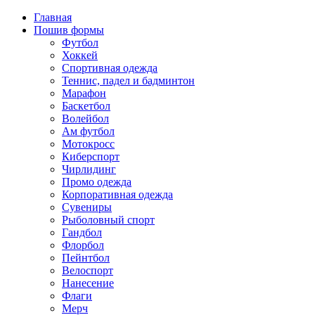
Главная
Пошив формы
Футбол
Хоккей
Спортивная одежда
Теннис, падел и бадминтон
Марафон
Баскетбол
Волейбол
Ам футбол
Мотокросс
Киберспорт
Чирлидинг
Промо одежда
Корпоративная одежда
Сувениры
Рыболовный спорт
Гандбол
Флорбол
Пейнтбол
Велоспорт
Нанесение
Флаги
Мерч