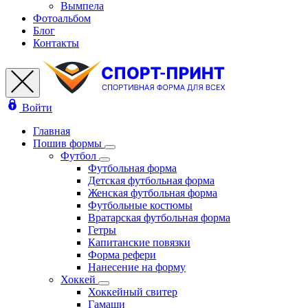
Вымпела
Фотоальбом
Блог
Контакты
Войти
Главная
Пошив формы
Футбол
Футбольная форма
Детская футбольная форма
Женская футбольная форма
Футбольные костюмы
Вратарская футбольная форма
Гетры
Капитанские повязки
Форма рефери
Нанесение на форму
Хоккей
Хоккейный свитер
Гамаши