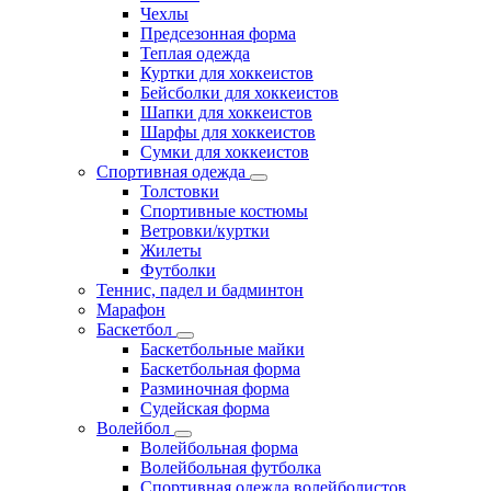
Чехлы
Предсезонная форма
Теплая одежда
Куртки для хоккеистов
Бейсболки для хоккеистов
Шапки для хоккеистов
Шарфы для хоккеистов
Сумки для хоккеистов
Спортивная одежда
Толстовки
Спортивные костюмы
Ветровки/куртки
Жилеты
Футболки
Теннис, падел и бадминтон
Марафон
Баскетбол
Баскетбольные майки
Баскетбольная форма
Разминочная форма
Судейская форма
Волейбол
Волейбольная форма
Волейбольная футболка
Спортивная одежда волейболистов