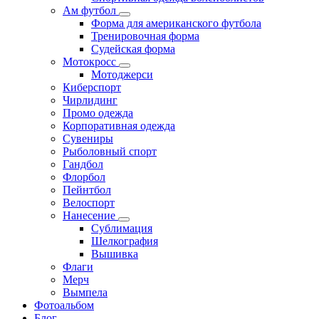
Ам футбол
Форма для американского футбола
Тренировочная форма
Судейская форма
Мотокросс
Мотоджерси
Киберспорт
Чирлидинг
Промо одежда
Корпоративная одежда
Сувениры
Рыболовный спорт
Гандбол
Флорбол
Пейнтбол
Велоспорт
Нанесение
Сублимация
Шелкография
Вышивка
Флаги
Мерч
Вымпела
Фотоальбом
Блог